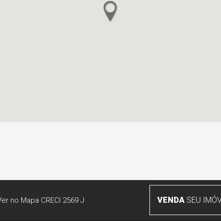
VENDA
SEU IMÓV
Ver no Mapa
CRECI 2569 J