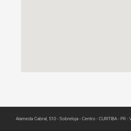
Alameda Cabral, 510 - Sobreloja
- Centro -
CURITIBA
-
PR
-